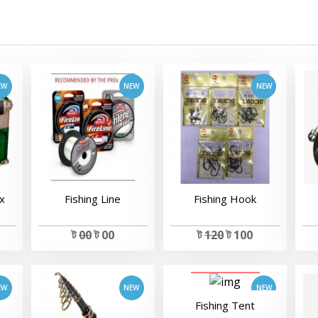
View Details
View Details
ox
Fishing Line
Fishing Hook
View Details
ট
00
ট 00
ট
120
ট 100
View Details
Fishing Tent