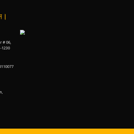
ান।
r # 06,
a-1230
0110077
m,