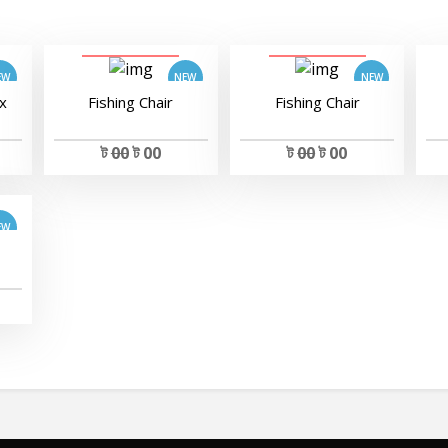
View Details
View Details
ox
Fishing Chair
Fishing Chair
ট
00
ট 00
ট
00
ট 00