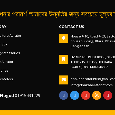
নার পরামর্শ আমাদের উন্নতির জন্য সবচেয়ে মূল্যব
ORY
CONTACT US
lture Aerator
House # 10, Road # 03, Secto
housebuilding,Uttara, Dhak
r Box
Bangladesh.
g Accessories
Hotline:
01930110066, 0193
 Aerator
+8801715 066356,+8801404
044893,+8801404 044892
ories
dhakaaeratorint6@gmail.co
r Motors
info@dhakaaeratorint.com
/Nogod
01915431229