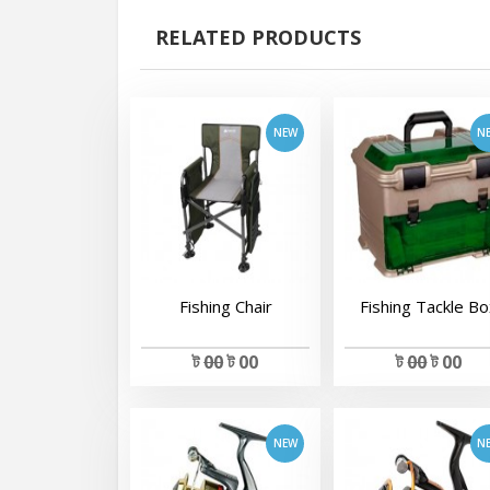
View Details
View Details
RELATED PRODUCTS
Fishing Chair
Fishing Tackle B
View Details
View Details
ট
00
ট 00
ট
00
ট 00