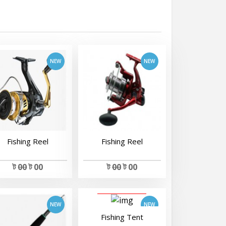
View Details
View Details
Fishing Reel
Fishing Reel
View Details
ট
00
ট 00
ট
00
ট 00
View Details
Fishing Tent