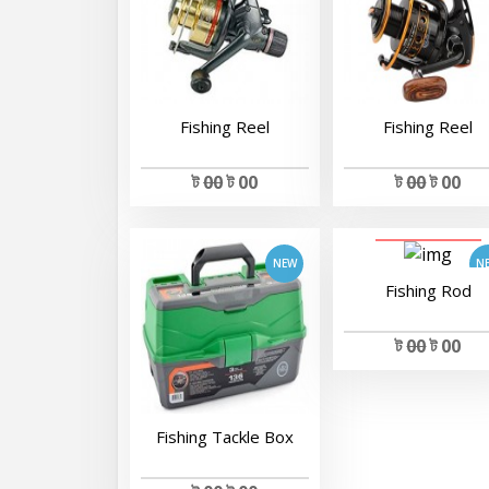
Fishing Reel
Fishing Reel
View Details
ট
00
ট 00
ট
00
ট 00
View Details
Fishing Rod
ট
00
ট 00
Fishing Tackle Box