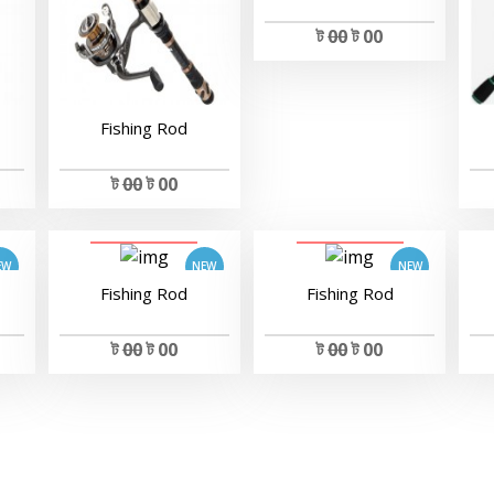
ট
00
ট 00
Fishing Rod
ট
00
ট 00
View Details
View Details
Fishing Rod
Fishing Rod
ট
00
ট 00
ট
00
ট 00