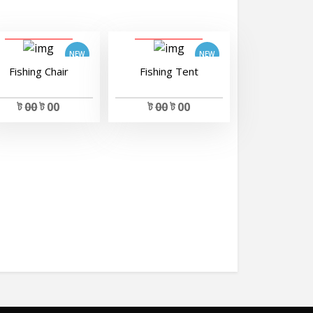
View Details
View Details
Fishing Chair
Fishing Tent
ট
00
ট 00
ট
00
ট 00