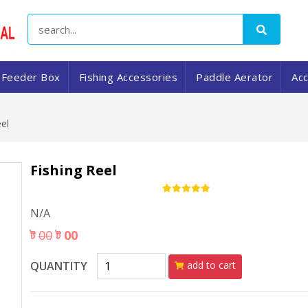
Feeder Box
Fishing Accessories
Paddle Aerator
Ac
eel
Fishing Reel
N/A
ট
00
ট 00
QUANTITY
add to cart