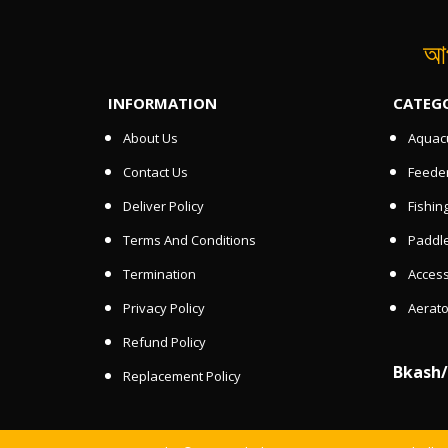
আপ
INFORMATION
CATEG
About Us
Aquacu
Contact Us
Feede
Deliver Policy
Fishin
Terms And Conditions
Paddle
Termination
Access
Privacy Policy
Aerato
Refund Policy
Bkash
Replacement Policy