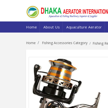
Home
About Us
Aquaculture Aerator
Home
Fishing Accessories Category
Fishing R