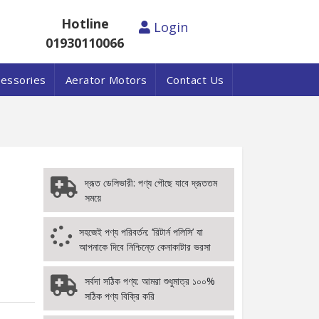
Hotline
Login
01930110066
cessories
Aerator Motors
Contact Us
দ্রূত ডেলিভারী: পণ্য পৌছে যাবে দ্রূততম
সময়ে
সহজেই পণ্য পরিবর্তন: ‘রিটার্ন পলিসি’ যা
আপনাকে দিবে নিশ্চিন্তে কেনাকাটার ভরসা
সর্বদা সঠিক পণ্য: আমরা শুধুমাত্র ১০০%
সঠিক পণ্য বিক্রি করি